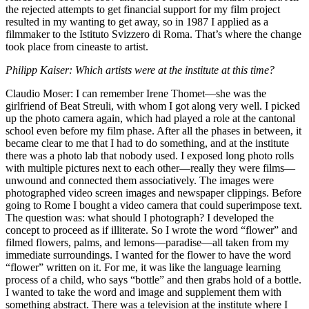
the rejected attempts to get financial support for my film project
resulted in my wanting to get away, so in 1987 I applied as a
filmmaker to the Istituto Svizzero di Roma. That’s where the change
took place from cineaste to artist.
Philipp Kaiser: Which artists were at the institute at this time?
Claudio Moser: I can remember Irene Thomet—she was the
girlfriend of Beat Streuli, with whom I got along very well. I picked
up the photo camera again, which had played a role at the cantonal
school even before my film phase. After all the phases in between, it
became clear to me that I had to do something, and at the institute
there was a photo lab that nobody used. I exposed long photo rolls
with multiple pictures next to each other—really they were films—
unwound and connected them associatively. The images were
photographed video screen images and newspaper clippings. Before
going to Rome I bought a video camera that could superimpose text.
The question was: what should I photograph? I developed the
concept to proceed as if illiterate. So I wrote the word “flower” and
filmed flowers, palms, and lemons—paradise—all taken from my
immediate surroundings. I wanted for the flower to have the word
“flower” written on it. For me, it was like the language learning
process of a child, who says “bottle” and then grabs hold of a bottle.
I wanted to take the word and image and supplement them with
something abstract. There was a television at the institute where I