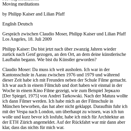
Moving meditations
by Philipp Kaiser and Lilian Pfaff
English
Deutsch
Gespräch zwischen Claudio Moser, Philipp Kaiser und Lilian Pfaff
Los Angeles, 18. Juli 2009
Philipp Kaiser: Du bist jetzt nach über zwanzig Jahren wieder
zurück nach Genf gezogen, an den Ort, an dem deine künstlerische
Laufbahn begann. Wie bist du Künstler geworden?
Claudio Moser: Da muss ich weit ausholen. Ich war in der
Kantonsschule in Aarau zwischen 1976 und 1979 und während
dieser Zeit habe ich mit Freunden neben der Schule Filme gemacht.
Ich war auch in einem Filmclub und dort haben wir einmal in der
Woche in einem Kino Filme gezeigt, wie zum Beispiel Зеркало
[Der Spiegel, 1975] von Andrei Tarkowski. Nach der Matura wollte
ich dann Filmer werden. Ich habe mich an der Filmschule in
München beworben, das hat aber nicht geklappt. Daraufhin fuhr ich
mit der Vespa nach London, um überhaupt zu wissen, was ich tun
wolle und kurz bevor ich losfuhr, habe ich mich für Architektur an
der ETH Zürich angemeldet. Auf der Rückfahrt war mir dann aber
klar, dass das nichts für mich war.