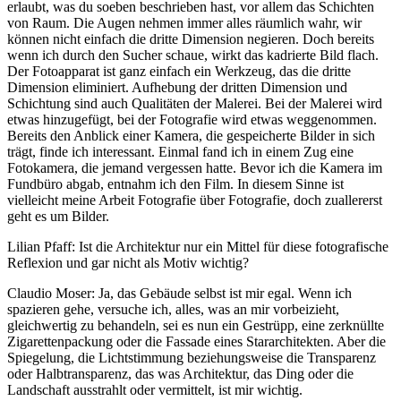
erlaubt, was du soeben beschrieben hast, vor allem das Schichten
von Raum. Die Augen nehmen immer alles räumlich wahr, wir
können nicht einfach die dritte Dimension negieren. Doch bereits
wenn ich durch den Sucher schaue, wirkt das kadrierte Bild flach.
Der Fotoapparat ist ganz einfach ein Werkzeug, das die dritte
Dimension eliminiert. Aufhebung der dritten Dimension und
Schichtung sind auch Qualitäten der Malerei. Bei der Malerei wird
etwas hinzugefügt, bei der Fotografie wird etwas weggenommen.
Bereits den Anblick einer Kamera, die gespeicherte Bilder in sich
trägt, finde ich interessant. Einmal fand ich in einem Zug eine
Fotokamera, die jemand vergessen hatte. Bevor ich die Kamera im
Fundbüro abgab, entnahm ich den Film. In diesem Sinne ist
vielleicht meine Arbeit Fotografie über Fotografie, doch zuallererst
geht es um Bilder.
Lilian Pfaff: Ist die Architektur nur ein Mittel für diese fotografische
Reflexion und gar nicht als Motiv wichtig?
Claudio Moser: Ja, das Gebäude selbst ist mir egal. Wenn ich
spazieren gehe, versuche ich, alles, was an mir vorbeizieht,
gleichwertig zu behandeln, sei es nun ein Gestrüpp, eine zerknüllte
Zigarettenpackung oder die Fassade eines Stararchitekten. Aber die
Spiegelung, die Lichtstimmung beziehungsweise die Transparenz
oder Halbtransparenz, das was Architektur, das Ding oder die
Landschaft ausstrahlt oder vermittelt, ist mir wichtig.