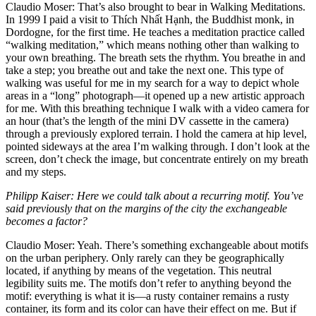
Claudio Moser: That’s also brought to bear in Walking Meditations.
In 1999 I paid a visit to Thích Nhất Hạnh, the Buddhist monk, in
Dordogne, for the first time. He teaches a meditation practice called
“walking meditation,” which means nothing other than walking to
your own breathing. The breath sets the rhythm. You breathe in and
take a step; you breathe out and take the next one. This type of
walking was useful for me in my search for a way to depict whole
areas in a “long” photograph—it opened up a new artistic approach
for me. With this breathing technique I walk with a video camera for
an hour (that’s the length of the mini DV cassette in the camera)
through a previously explored terrain. I hold the camera at hip level,
pointed sideways at the area I’m walking through. I don’t look at the
screen, don’t check the image, but concentrate entirely on my breath
and my steps.
Philipp Kaiser: Here we could talk about a recurring motif. You’ve
said previously that on the margins of the city the exchangeable
becomes a factor?
Claudio Moser: Yeah. There’s something exchangeable about motifs
on the urban periphery. Only rarely can they be geographically
located, if anything by means of the vegetation. This neutral
legibility suits me. The motifs don’t refer to anything beyond the
motif: everything is what it is—a rusty container remains a rusty
container, its form and its color can have their effect on me. But if