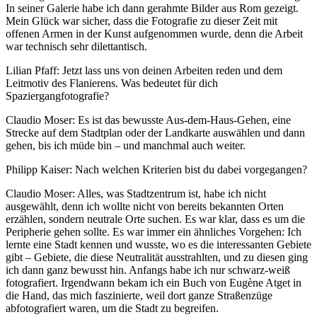
In seiner Galerie habe ich dann gerahmte Bilder aus Rom gezeigt.
Mein Glück war sicher, dass die Fotografie zu dieser Zeit mit
offenen Armen in der Kunst aufgenommen wurde, denn die Arbeit
war technisch sehr dilettantisch.
Lilian Pfaff: Jetzt lass uns von deinen Arbeiten reden und dem
Leitmotiv des Flanierens. Was bedeutet für dich
Spaziergangfotografie?
Claudio Moser: Es ist das bewusste Aus-dem-Haus-Gehen, eine
Strecke auf dem Stadtplan oder der Landkarte auswählen und dann
gehen, bis ich müde bin – und manchmal auch weiter.
Philipp Kaiser: Nach welchen Kriterien bist du dabei vorgegangen?
Claudio Moser: Alles, was Stadtzentrum ist, habe ich nicht
ausgewählt, denn ich wollte nicht von bereits bekannten Orten
erzählen, sondern neutrale Orte suchen. Es war klar, dass es um die
Peripherie gehen sollte. Es war immer ein ähnliches Vorgehen: Ich
lernte eine Stadt kennen und wusste, wo es die interessanten Gebiete
gibt – Gebiete, die diese Neutralität ausstrahlten, und zu diesen ging
ich dann ganz bewusst hin. Anfangs habe ich nur schwarz-weiß
fotografiert. Irgendwann bekam ich ein Buch von Eugène Atget in
die Hand, das mich faszinierte, weil dort ganze Straßenzüge
abfotografiert waren, um die Stadt zu begreifen.