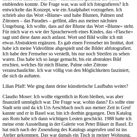
einblenden konnte. Die Frage war, was soll ich fotografieren? Ich
entwickelte das Konzept, wie ein Analphabet vorzugehen. Ich
schrieb also das Wort »Blume« und habe Blumen, Palmen und
Zitronen – das Paradies – gefilmt, alles aus meiner nächsten
Umgebung. Ich wollte, dass auf der Blume das Wort »Blume« steht.
Für mich war es wie der Spracherwerb eines Kindes, das »Flasche«
sagt und diese dann auch anfasst. Wort und Bild wollte ich mit
etwas Abstraktem ergänzen. Es gab einen Fernseher im Institut, dort
habe ich meine Videofilme abgespielt und die Bilder abfotografiert.
Ich habe den Fernseher so verstellt, bis nur noch Streifen zu sehen
waren. Das habe ich so lange gemacht, bis ein abstraktes Bild
erschien, welches für mich Blume, Palme oder Zitrone
veranschaulichte. Ich war völlig von den Möglichkeiten fasziniert,
die sich da auftaten.
Lilian Pfaff: Wie ging dann deine künstlerische Laufbahn weiter?
Claudio Moser: Ich wollte eigentlich in Rom bleiben, was aber
finanziell unmöglich war. Die Frage war, wohin dann? Es sollte eine
Stadt sein und da ich Urs Aeschbach noch aus meiner Zeit in Genf
kannte und er in Basel war, bin ich dorthin gegangen. Den Katalog
aus Rom habe ich dann wichtigen Leuten geschickt. 1988 hatte ich
meine erste Ausstellung in der Galerie von Peter Bläuer in Basel. Er
hat mich nach der Zusendung des Katalogs angerufen und ist ins
Atelier gekommen. Das war damals ein Tisch in meiner Wohnung.