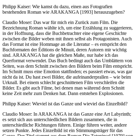
Philipp Kaiser: Wie kamst du dazu, einen aus Fotografien
bestehenden Roman wie ARAKANGA [1993] herauszugeben?
Claudio Moser: Das war für mich ein Zurück zum Film. Die
Bezeichnung Roman wählte ich, um eine Erzählung zu suggerieren,
in der Hoffnung, dass die Buchbetrachter eine eigene Geschichte
zwischen die Bilder weben mit ihnen selbst als Protagonisten. Auch
das Format ist eine Hommage an die Literatur – es entspricht den
Buchformaten der Éditions de Minuit, deren Autoren mir wichtig
sind. ARAKANGA hat die gleichen Maße, nur habe ich das
Querformat verwendet. Das Buch bedingt auch das Umblättern von
Seiten, was dem Schnitt zwischen den Bildern beim Film entspricht.
Im Schnitt muss eine Emotion stattfinden; es passiert etwas, was gar
nicht da ist. Du hast zwei Bilder, die aufeinanderprallen – wie beim
Urknall. Bei einem schlecht geschnittenen Film verschleifen die
Bilder. Es gibt auch Filme, bei denen man während dem Schnitt
keine Zeit mehr zum Denken hat. Dann entstehen Explosionen.
Philipp Kaiser: Wieviel ist das Ganze und wieviel das Einzelbild?
Claudio Moser: In ARAKANGA ist das Ganze eine Art Labyrinth;
es setzt sich aus unterschiedlichen Bildern zusammen, die in
unterschiedliche Richtungen führen. Einige führen weiter, andere
setzen Punkte. Jedes Einzelbild ist ein Stimmungsträger für das
Ganze. Der Titel stammt aus dem Roman Die Toteninsel [1979] von