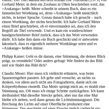
Gerhard Meier, in dem ein Zoohaus in Olten beschrieben wird, das
»Arakanga« heißt. Meier schreibt in seinem Buch, dass es ein
fantastischer Wortklang sei, denn »Arakanga« heißt tatsächlich
nichts, in keiner Sprache. Genau danach habe ich gesucht – nach
einem Wortklang, der nichts beschreibt. Ich habe Gerhard Meier
einen Brief geschrieben, ob er einverstanden sei, dass ich den
Begriff als Titel verwende. Und es kam ein wunderschöner
handgeschriebener Brief zurück, dass ich das Wort verwenden
dürfe. Ich habe ihm dann ein Buch geschickt und er antwortete
lakonisch, dass es eigentlich mehrere Wortklänge seien und es
»Arakange« heißen müsse.
Philipp Kaiser: Geht es dir darum, eine Stimmung, die deinen Blick
prägt, zu vermitteln? Oder anders gefragt: Wie findest du das Bild
und wie findet das Bild dich?
Claudio Moser: Hier muss ich vielleicht erläutern, was beim
Spazierengehen passiert. Ich gehe und versuche, an nichts zu
denken, vor allem auch nicht ans Fotografieren, damit sich ein
Körperrhythmus einstellt. Das Motiv springt mich an, es strahlt eine
Stimmung aus. Oft muss ich einige Schritte zurückgehen. Ich kann
dreihundert Mal dieselbe Strecke gehen, aber nur das eine Mal
bleibe ich stehen, weil dann genau die Lichtstimmungpasst. Die
Brechung des Lichts auf einer Oberfläche produziert eine
Stimmung. Das geschieht auf einer Flasche täglich vielleicht ein-