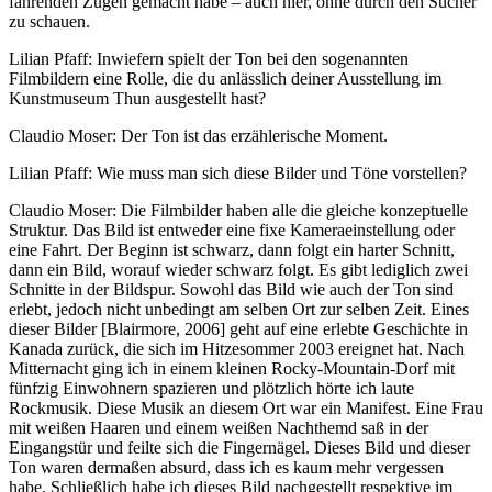
fahrenden Zügen gemacht habe – auch hier, ohne durch den Sucher
zu schauen.
Lilian Pfaff: Inwiefern spielt der Ton bei den sogenannten
Filmbildern eine Rolle, die du anlässlich deiner Ausstellung im
Kunstmuseum Thun ausgestellt hast?
Claudio Moser: Der Ton ist das erzählerische Moment.
Lilian Pfaff: Wie muss man sich diese Bilder und Töne vorstellen?
Claudio Moser: Die Filmbilder haben alle die gleiche konzeptuelle
Struktur. Das Bild ist entweder eine fixe Kameraeinstellung oder
eine Fahrt. Der Beginn ist schwarz, dann folgt ein harter Schnitt,
dann ein Bild, worauf wieder schwarz folgt. Es gibt lediglich zwei
Schnitte in der Bildspur. Sowohl das Bild wie auch der Ton sind
erlebt, jedoch nicht unbedingt am selben Ort zur selben Zeit. Eines
dieser Bilder [Blairmore, 2006] geht auf eine erlebte Geschichte in
Kanada zurück, die sich im Hitzesommer 2003 ereignet hat. Nach
Mitternacht ging ich in einem kleinen Rocky-Mountain-Dorf mit
fünfzig Einwohnern spazieren und plötzlich hörte ich laute
Rockmusik. Diese Musik an diesem Ort war ein Manifest. Eine Frau
mit weißen Haaren und einem weißen Nachthemd saß in der
Eingangstür und feilte sich die Fingernägel. Dieses Bild und dieser
Ton waren dermaßen absurd, dass ich es kaum mehr vergessen
habe. Schließlich habe ich dieses Bild nachgestellt respektive im