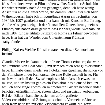
ich sofort einen zweiten Film drehen wollte. Nach der Schule bin
ich wieder zurück nach Aarau gegangen, denn ich hatte wenig
Anschluss an die Genfer Szene, die damals lieber unter sich blieb.
Währenddessen habe ich im Kunsthaus Aarau als Techniker von
1984 bis 1997 gearbeitet und hier kam ich mit Kunst in Berührung.
All die Absagen bezüglich der finanziellen Unterstützung meines
Filmprojekts haben dazu geführt, dass ich weg wollte, weshalb ich
mich 1987 für das Istituto Svizzero di Roma als Filmer beworben
habe. Hier hat der Wandel vom Cineasten zum Künstler
stattgefunden.
Philipp Kaiser: Welche Künstler waren zu dieser Zeit noch am
Institut?
Claudio Moser: Ich kann mich an Irene Thomet erinnern; das war
die Freundin von Beat Streuli, mit dem ich mich sehr gut verstanden
habe. Ich habe dann wieder zur Fotokamera gegriffen, die schon vor
der Filmphase in der Kantonsschule eine Rolle gespielt hatte. Für
mich war nach all den Zwischenphasen klar, dass ich etwas tun
musste, und im Institut gab es ein Fotolabor, das niemand benutzt
hat. Ich habe lange Fotorollen mit mehreren Bildern nebeneinander
belichtet, eigentlich Filme, abgewickelt und assoziativ verbunden.
Bei den Bildern handelte es sich um abfotografierte
Videoscreenbilder und Zeitungsausschnitte. Vor meiner Abreise
nach Rom hatte ich mir eine Videokamera gekauft, die Texte