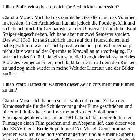
Lilian Pfaff: Wieso hast du dich für Architektur interessiert?
Claudio Moser: Mich hat das räumliche Gestalten und das Volumen
interessiert. In der Architektur hat mir jedoch die Poesie gefehlt und
so habe ich mich für Germanistik an der Universität Zürich bei Emil
Staiger eingeschrieben. Ich habe aber nur zwei Semester studiert.
Das war 1980: Ich saß natürlich auch auf den Tramschienen und
habe geschrien, was mir nicht passt, wobei ich politisch überhaupt
nicht aktiv war und der Opernhaus-Krawall an mir vorbeiging. Es
war mehr das Gefühl, dabei zu sein, die Energie der Masse und des
Protestes kennenzulernen, doch bald kehrte ich all dem den Rücken
zu und zog mich wieder in meine Welt der Literatur und der Bilder
zurück.
Lilian Pfaff: Hattest du während dieser Zeit nichts mehr mit Filmen
zu tun?
Claudio Moser: Ich habe ja schon während meiner Zeit an der
Kantonsschule für die Schülerzeitung über Filme geschrieben und
bin zum Filmfestival von Locarno und zu den Solothurner
Filmtagen gefahren. Im Januar 1981 habe ich bei den Solothurner
Filmtagen einen Film gesehen und im Abspann lief, dass dieser von
der ESAV Genf [École Supérieure d’Art Visuel, Genf] produziert
worden war. Ich habe dort sofort angerufen und alle meine Super-8-
Filme eingeschickt, was mein Glück war, denn so konnte ich gleich