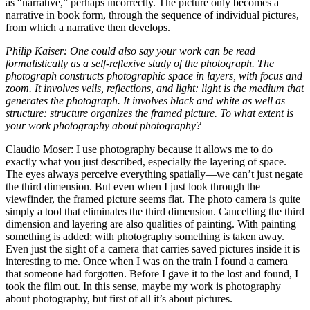
as “narrative,” perhaps incorrectly. The picture only becomes a
narrative in book form, through the sequence of individual pictures,
from which a narrative then develops.
Philip Kaiser: One could also say your work can be read
formalistically as a self-reflexive study of the photograph. The
photograph constructs photographic space in layers, with focus and
zoom. It involves veils, reflections, and light: light is the medium that
generates the photograph. It involves black and white as well as
structure: structure organizes the framed picture. To what extent is
your work photography about photography?
Claudio Moser: I use photography because it allows me to do
exactly what you just described, especially the layering of space.
The eyes always perceive everything spatially—we can’t just negate
the third dimension. But even when I just look through the
viewfinder, the framed picture seems flat. The photo camera is quite
simply a tool that eliminates the third dimension. Cancelling the third
dimension and layering are also qualities of painting. With painting
something is added; with photography something is taken away.
Even just the sight of a camera that carries saved pictures inside it is
interesting to me. Once when I was on the train I found a camera
that someone had forgotten. Before I gave it to the lost and found, I
took the film out. In this sense, maybe my work is photography
about photography, but first of all it’s about pictures.