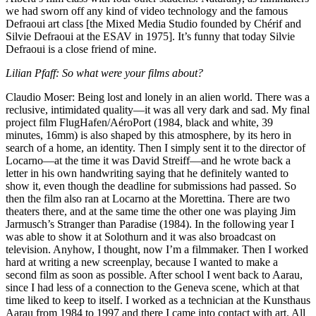
we had sworn off any kind of video technology and the famous
Defraoui art class [the Mixed Media Studio founded by Chérif and
Silvie Defraoui at the ESAV in 1975]. It’s funny that today Silvie
Defraoui is a close friend of mine.
Lilian Pfaff: So what were your films about?
Claudio Moser: Being lost and lonely in an alien world. There was a
reclusive, intimidated quality—it was all very dark and sad. My final
project film FlugHafen/AéroPort (1984, black and white, 39
minutes, 16mm) is also shaped by this atmosphere, by its hero in
search of a home, an identity. Then I simply sent it to the director of
Locarno—at the time it was David Streiff—and he wrote back a
letter in his own handwriting saying that he definitely wanted to
show it, even though the deadline for submissions had passed. So
then the film also ran at Locarno at the Morettina. There are two
theaters there, and at the same time the other one was playing Jim
Jarmusch’s Stranger than Paradise (1984). In the following year I
was able to show it at Solothurn and it was also broadcast on
television. Anyhow, I thought, now I’m a filmmaker. Then I worked
hard at writing a new screenplay, because I wanted to make a
second film as soon as possible. After school I went back to Aarau,
since I had less of a connection to the Geneva scene, which at that
time liked to keep to itself. I worked as a technician at the Kunsthaus
Aarau from 1984 to 1997 and there I came into contact with art. All