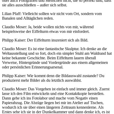
oder auch Fotografien und Menschen nicht, die so perfekt sind, dass
sie alles ausschließen – außer sich selbst.
Lilian Pfaff: Vielleicht sollten wir nicht vom Ort, sondern vom
Banalen und Alltäglichen reden.
Claudio Moser: Ja, beide wollen nichts von mir, während
beispielsweise der Eiffelturm etwas von mir einfordert.
Philipp Kaiser: Der Eiffelturm inszeniert sich als Bild.
Claudio Moser: Es ist eine fantastische Skulptur. Ich denke an die
Weltausstellung und so fort, doch ein simpler Stuhl am Waldrand hat
keine bekannte Geschichte. Beim Eiffelturm lauern überall
Verweise, Hintergründe und Vordergründe aus einem allgemeinen
oder persönlichen Erinnerungsarsenal.
Philipp Kaiser: Wie kommt denn die Bildauswahl zustande? Du
produzierst mehr Bilder als du letztlich auswählst.
Claudio Moser: Das Vorgehen ist einfach und immer gleich. Zuerst
lasse ich den Film entwickeln und eine Kontaktkopie herstellen.
Dann gehe ich ins Fotolabor und mache vom Negativ einen
Papierabzug. Die Abzüge liegen bei mir im Atelier auf Tischen,
wodurch ich sie über einen längeren Zeitraum kennenlerne. Als
Erstes sehe ich sie in der Dunkelkammer und dann denke ich, es ist