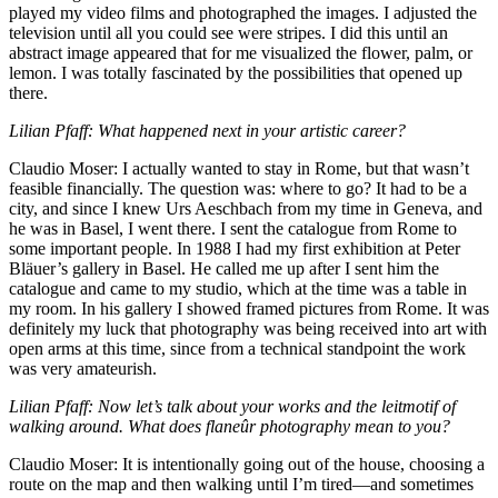
played my video films and photographed the images. I adjusted the
television until all you could see were stripes. I did this until an
abstract image appeared that for me visualized the flower, palm, or
lemon. I was totally fascinated by the possibilities that opened up
there.
Lilian Pfaff: What happened next in your artistic career?
Claudio Moser: I actually wanted to stay in Rome, but that wasn’t
feasible financially. The question was: where to go? It had to be a
city, and since I knew Urs Aeschbach from my time in Geneva, and
he was in Basel, I went there. I sent the catalogue from Rome to
some important people. In 1988 I had my first exhibition at Peter
Bläuer’s gallery in Basel. He called me up after I sent him the
catalogue and came to my studio, which at the time was a table in
my room. In his gallery I showed framed pictures from Rome. It was
definitely my luck that photography was being received into art with
open arms at this time, since from a technical standpoint the work
was very amateurish.
Lilian Pfaff: Now let’s talk about your works and the leitmotif of
walking around. What does flaneûr photography mean to you?
Claudio Moser: It is intentionally going out of the house, choosing a
route on the map and then walking until I’m tired—and sometimes