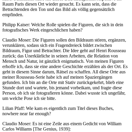
Raum Paris diesen Ort wieder gesucht. Es kann sein, dass die
Betrachtenden den Ton und das Bild als völlig gegensätzlich
empfinden.
Philipp Kaiser: Welche Rolle spielen die Figuren, die sich in dein
fotografisches Werk eingeschlichen haben?
Claudio Moser: Die Figuren sollen den Bildraum stören, ergänzen,
verunklären, sodass sich ein Fragendreieck bildet zwischen
Bildraum, Figur und Betrachter. Die Idee geht auf Henri Rousseau
zurück; das Unerklärliche in seinen Arbeiten, die Relation von
Mensch und Natur, ist gänzlich enigmatisch. Von meinen Figuren
erhoffe ich, dass sie eine andere Geschichte erzählen als der Ort. Es
geht in diesem Sinne darum, Rätsel zu schaffen. All diese Orte aus
meiner Rousseau-Serie habe ich auf meinen Spaziergängen
gefunden. Ich bin an die Orte mit Stativ zurückgekehrt, blieb eine
Stunde dort und wartete, bis jemand vorbeikam, und fragte diese
Person, ob ich sie fotografieren könne. Dabei wusste ich ungefähr,
um welche Pose ich sie bitte.
Lilian Pfaff: Wie kam es eigentlich zum Titel dieses Buches,
nowhere near far enough?
Claudio Moser: Es ist eine Zeile aus einem Gedicht von William
Carlos Williams [The Genius, 1939]: