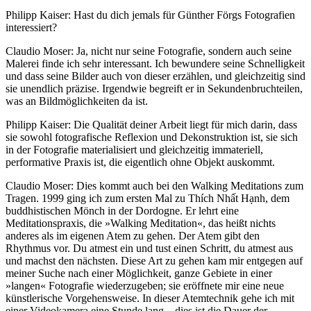
Philipp Kaiser: Hast du dich jemals für Günther Förgs Fotografien
interessiert?
Claudio Moser: Ja, nicht nur seine Fotografie, sondern auch seine
Malerei finde ich sehr interessant. Ich bewundere seine Schnelligkeit
und dass seine Bilder auch von dieser erzählen, und gleichzeitig sind
sie unendlich präzise. Irgendwie begreift er in Sekundenbruchteilen,
was an Bildmöglichkeiten da ist.
Philipp Kaiser: Die Qualität deiner Arbeit liegt für mich darin, dass
sie sowohl fotografische Reflexion und Dekonstruktion ist, sie sich
in der Fotografie materialisiert und gleichzeitig immateriell,
performative Praxis ist, die eigentlich ohne Objekt auskommt.
Claudio Moser: Dies kommt auch bei den Walking Meditations zum
Tragen. 1999 ging ich zum ersten Mal zu Thích Nhất Hạnh, dem
buddhistischen Mönch in der Dordogne. Er lehrt eine
Meditationspraxis, die »Walking Meditation«, das heißt nichts
anderes als im eigenen Atem zu gehen. Der Atem gibt den
Rhythmus vor. Du atmest ein und tust einen Schritt, du atmest aus
und machst den nächsten. Diese Art zu gehen kam mir entgegen auf
meiner Suche nach einer Möglichkeit, ganze Gebiete in einer
»langen« Fotografie wiederzugeben; sie eröffnete mir eine neue
künstlerische Vorgehensweise. In dieser Atemtechnik gehe ich mit
einer Videokamera eine Stunde lang – dies ist die Dauer der