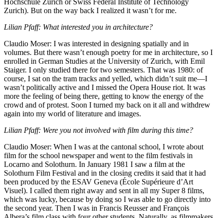
Hochschule Zürich or Swiss Federal Institute of Technology
Zurich). But on the way back I realized it wasn’t for me.
Lilian Pfaff: What interested you in architecture?
Claudio Moser: I was interested in designing spatially and in
volumes. But there wasn’t enough poetry for me in architecture, so I
enrolled in German Studies at the University of Zurich, with Emil
Staiger. I only studied there for two semesters. That was 1980: of
course, I sat on the tram tracks and yelled, which didn’t suit me—I
wasn’t politically active and I missed the Opera House riot. It was
more the feeling of being there, getting to know the energy of the
crowd and of protest. Soon I turned my back on it all and withdrew
again into my world of literature and images.
Lilian Pfaff: Were you not involved with film during this time?
Claudio Moser: When I was at the cantonal school, I wrote about
film for the school newspaper and went to the film festivals in
Locarno and Solothurn. In January 1981 I saw a film at the
Solothurn Film Festival and in the closing credits it said that it had
been produced by the ESAV Geneva (École Supérieure d’Art
Visuel). I called them right away and sent in all my Super 8 films,
which was lucky, because by doing so I was able to go directly into
the second year. Then I was in Francis Reusser and François
Albera’s film class with four other students. Naturally, as filmmakers