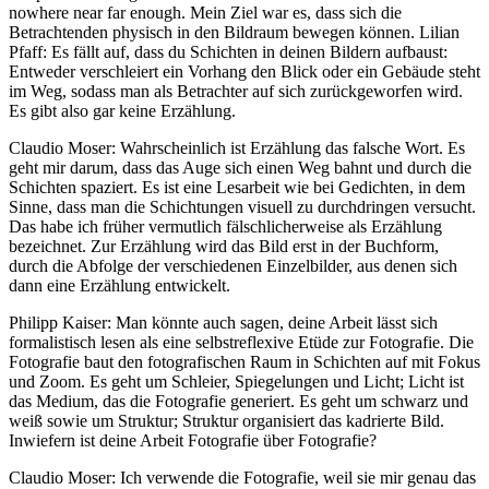
nowhere near far enough. Mein Ziel war es, dass sich die
Betrachtenden physisch in den Bildraum bewegen können. Lilian
Pfaff: Es fällt auf, dass du Schichten in deinen Bildern aufbaust:
Entweder verschleiert ein Vorhang den Blick oder ein Gebäude steht
im Weg, sodass man als Betrachter auf sich zurückgeworfen wird.
Es gibt also gar keine Erzählung.
Claudio Moser: Wahrscheinlich ist Erzählung das falsche Wort. Es
geht mir darum, dass das Auge sich einen Weg bahnt und durch die
Schichten spaziert. Es ist eine Lesarbeit wie bei Gedichten, in dem
Sinne, dass man die Schichtungen visuell zu durchdringen versucht.
Das habe ich früher vermutlich fälschlicherweise als Erzählung
bezeichnet. Zur Erzählung wird das Bild erst in der Buchform,
durch die Abfolge der verschiedenen Einzelbilder, aus denen sich
dann eine Erzählung entwickelt.
Philipp Kaiser: Man könnte auch sagen, deine Arbeit lässt sich
formalistisch lesen als eine selbstreflexive Etüde zur Fotografie. Die
Fotografie baut den fotografischen Raum in Schichten auf mit Fokus
und Zoom. Es geht um Schleier, Spiegelungen und Licht; Licht ist
das Medium, das die Fotografie generiert. Es geht um schwarz und
weiß sowie um Struktur; Struktur organisiert das kadrierte Bild.
Inwiefern ist deine Arbeit Fotografie über Fotografie?
Claudio Moser: Ich verwende die Fotografie, weil sie mir genau das