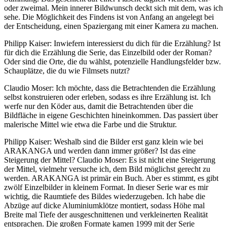
oder zweimal. Mein innerer Bildwunsch deckt sich mit dem, was ich
sehe. Die Möglichkeit des Findens ist von Anfang an angelegt bei
der Entscheidung, einen Spaziergang mit einer Kamera zu machen.
Philipp Kaiser: Inwiefern interessierst du dich für die Erzählung? Ist
für dich die Erzählung die Serie, das Einzelbild oder der Roman?
Oder sind die Orte, die du wählst, potenzielle Handlungsfelder bzw.
Schauplätze, die du wie Filmsets nutzt?
Claudio Moser: Ich möchte, dass die Betrachtenden die Erzählung
selbst konstruieren oder erleben, sodass es ihre Erzählung ist. Ich
werfe nur den Köder aus, damit die Betrachtenden über die
Bildfläche in eigene Geschichten hineinkommen. Das passiert über
malerische Mittel wie etwa die Farbe und die Struktur.
Philipp Kaiser: Weshalb sind die Bilder erst ganz klein wie bei
ARAKANGA und werden dann immer größer? Ist das eine
Steigerung der Mittel? Claudio Moser: Es ist nicht eine Steigerung
der Mittel, vielmehr versuche ich, dem Bild möglichst gerecht zu
werden. ARAKANGA ist primär ein Buch. Aber es stimmt, es gibt
zwölf Einzelbilder in kleinem Format. In dieser Serie war es mir
wichtig, die Raumtiefe des Bildes wiederzugeben. Ich habe die
Abzüge auf dicke Aluminiumklötze montiert, sodass Höhe mal
Breite mal Tiefe der ausgeschnittenen und verkleinerten Realität
entsprachen. Die großen Formate kamen 1999 mit der Serie