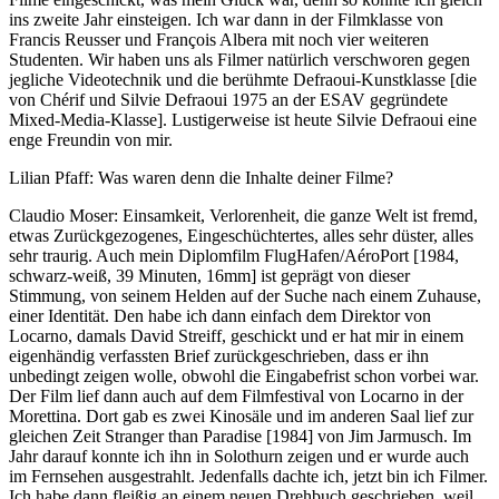
ins zweite Jahr einsteigen. Ich war dann in der Filmklasse von
Francis Reusser und François Albera mit noch vier weiteren
Studenten. Wir haben uns als Filmer natürlich verschworen gegen
jegliche Videotechnik und die berühmte Defraoui-Kunstklasse [die
von Chérif und Silvie Defraoui 1975 an der ESAV gegründete
Mixed-Media-Klasse]. Lustigerweise ist heute Silvie Defraoui eine
enge Freundin von mir.
Lilian Pfaff: Was waren denn die Inhalte deiner Filme?
Claudio Moser: Einsamkeit, Verlorenheit, die ganze Welt ist fremd,
etwas Zurückgezogenes, Eingeschüchtertes, alles sehr düster, alles
sehr traurig. Auch mein Diplomfilm FlugHafen/AéroPort [1984,
schwarz-weiß, 39 Minuten, 16mm] ist geprägt von dieser
Stimmung, von seinem Helden auf der Suche nach einem Zuhause,
einer Identität. Den habe ich dann einfach dem Direktor von
Locarno, damals David Streiff, geschickt und er hat mir in einem
eigenhändig verfassten Brief zurückgeschrieben, dass er ihn
unbedingt zeigen wolle, obwohl die Eingabefrist schon vorbei war.
Der Film lief dann auch auf dem Filmfestival von Locarno in der
Morettina. Dort gab es zwei Kinosäle und im anderen Saal lief zur
gleichen Zeit Stranger than Paradise [1984] von Jim Jarmusch. Im
Jahr darauf konnte ich ihn in Solothurn zeigen und er wurde auch
im Fernsehen ausgestrahlt. Jedenfalls dachte ich, jetzt bin ich Filmer.
Ich habe dann fleißig an einem neuen Drehbuch geschrieben, weil