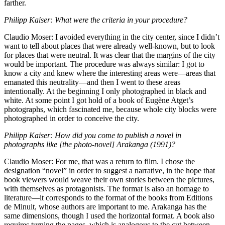
farther.
Philipp Kaiser: What were the criteria in your procedure?
Claudio Moser: I avoided everything in the city center, since I didn’t
want to tell about places that were already well-known, but to look
for places that were neutral. It was clear that the margins of the city
would be important. The procedure was always similar: I got to
know a city and knew where the interesting areas were—areas that
emanated this neutrality—and then I went to these areas
intentionally. At the beginning I only photographed in black and
white. At some point I got hold of a book of Eugène Atget’s
photographs, which fascinated me, because whole city blocks were
photographed in order to conceive the city.
Philipp Kaiser: How did you come to publish a novel in
photographs like [the photo-novel] Arakanga (1991)?
Claudio Moser: For me, that was a return to film. I chose the
designation “novel” in order to suggest a narrative, in the hope that
book viewers would weave their own stories between the pictures,
with themselves as protagonists. The format is also an homage to
literature—it corresponds to the format of the books from Editions
de Minuit, whose authors are important to me. Arakanga has the
same dimensions, though I used the horizontal format. A book also
requires turning the pages, which is analogous to the cut between