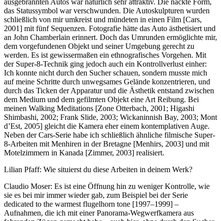
ausgebrannten Autos war natürlich sehr attraktiv. Die nackte Form,
das Statussymbol war verschwunden. Die Autoskulpturen wurden
schließlich von mir umkreist und mündeten in einen Film [Cars,
2001] mit fünf Sequenzen. Fotografie hätte das Auto ästhetisiert und
an John Chamberlain erinnert. Doch das Umrunden ermöglichte mir,
dem vorgefundenen Objekt und seiner Umgebung gerecht zu
werden. Es ist gewissermaßen ein ethnografisches Vorgehen. Mit
der Super-8-Technik ging jedoch auch ein Kontrollverlust einher:
Ich konnte nicht durch den Sucher schauen, sondern musste mich
auf meine Schritte durch unwegsames Gelände konzentrieren, und
durch das Ticken der Apparatur und die Ästhetik entstand zwischen
dem Medium und dem gefilmten Objekt eine Art Reibung. Bei
meinen Walking Meditations [Zone Otterbach, 2001; Higashi
Shimbashi, 2002; Frank Slide, 2003; Wickaninnish Bay, 2003; Mont
d’Est, 2005] gleicht die Kamera eher einem kontemplativen Auge.
Neben der Cars-Serie habe ich schließlich ähnliche filmische Super-
8-Arbeiten mit Menhiren in der Bretagne [Menhirs, 2003] und mit
Motelzimmern in Kanada [Zimmer, 2003] realisiert.
Lilian Pfaff: Wie situierst du diese Arbeiten in deinem Werk?
Claudio Moser: Es ist eine Öffnung hin zu weniger Kontrolle, wie
sie es bei mir immer wieder gab, zum Beispiel bei der Serie
dedicated to the warmest flugelhorn tone [1997–1999] –
Aufnahmen, die ich mit einer Panorama-Wegwerfkamera aus