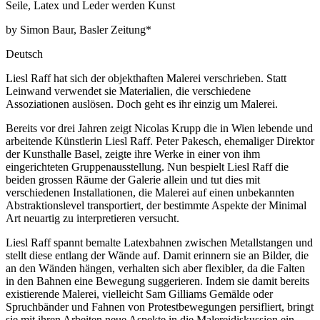
Seile, Latex und Leder werden Kunst
by Simon Baur, Basler Zeitung*
Deutsch
Liesl Raff hat sich der objekthaften Malerei verschrieben. Statt
Leinwand verwendet sie Materialien, die verschiedene
Assoziationen auslösen. Doch geht es ihr einzig um Malerei.
Bereits vor drei Jahren zeigt Nicolas Krupp die in Wien lebende und
arbeitende Künstlerin Liesl Raff. Peter Pakesch, ehemaliger Direktor
der Kunsthalle Basel, zeigte ihre Werke in einer von ihm
eingerichteten Gruppenausstellung. Nun bespielt Liesl Raff die
beiden grossen Räume der Galerie allein und tut dies mit
verschiedenen Installationen, die Malerei auf einen unbekannten
Abstraktionslevel transportiert, der bestimmte Aspekte der Minimal
Art neuartig zu interpretieren versucht.
Liesl Raff spannt bemalte Latexbahnen zwischen Metallstangen und
stellt diese entlang der Wände auf. Damit erinnern sie an Bilder, die
an den Wänden hängen, verhalten sich aber flexibler, da die Falten
in den Bahnen eine Bewegung suggerieren. Indem sie damit bereits
existierende Malerei, vielleicht Sam Gilliams Gemälde oder
Spruchbänder und Fahnen von Protestbewegungen persifliert, bringt
sie mit ihren Arbeiten neue Aspekte in die Malereidiskussion ein.