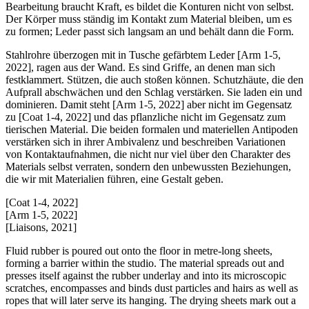
Bearbeitung braucht Kraft, es bildet die Konturen nicht von selbst.
Der Körper muss ständig im Kontakt zum Material bleiben, um es
zu formen; Leder passt sich langsam an und behält dann die Form.
Stahlrohre überzogen mit in Tusche gefärbtem Leder [Arm 1-5,
2022], ragen aus der Wand. Es sind Griffe, an denen man sich
festklammert. Stützen, die auch stoßen können. Schutzhäute, die den
Aufprall abschwächen und den Schlag verstärken. Sie laden ein und
dominieren. Damit steht [Arm 1-5, 2022] aber nicht im Gegensatz
zu [Coat 1-4, 2022] und das pflanzliche nicht im Gegensatz zum
tierischen Material. Die beiden formalen und materiellen Antipoden
verstärken sich in ihrer Ambivalenz und beschreiben Variationen
von Kontaktaufnahmen, die nicht nur viel über den Charakter des
Materials selbst verraten, sondern den unbewussten Beziehungen,
die wir mit Materialien führen, eine Gestalt geben.
[Coat 1-4, 2022]
[Arm 1-5, 2022]
[Liaisons, 2021]
Fluid rubber is poured out onto the floor in metre-long sheets,
forming a barrier within the studio. The material spreads out and
presses itself against the rubber underlay and into its microscopic
scratches, encompasses and binds dust particles and hairs as well as
ropes that will later serve its hanging. The drying sheets mark out a