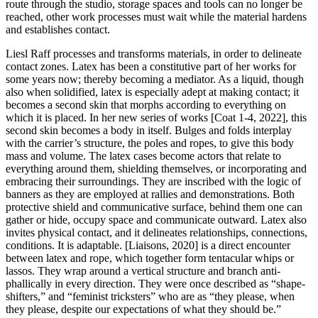
route through the studio, storage spaces and tools can no longer be
reached, other work processes must wait while the material hardens
and establishes contact.
Liesl Raff processes and transforms materials, in order to delineate
contact zones. Latex has been a constitutive part of her works for
some years now; thereby becoming a mediator. As a liquid, though
also when solidified, latex is especially adept at making contact; it
becomes a second skin that morphs according to everything on
which it is placed. In her new series of works [Coat 1-4, 2022], this
second skin becomes a body in itself. Bulges and folds interplay
with the carrier’s structure, the poles and ropes, to give this body
mass and volume. The latex cases become actors that relate to
everything around them, shielding themselves, or incorporating and
embracing their surroundings. They are inscribed with the logic of
banners as they are employed at rallies and demonstrations. Both
protective shield and communicative surface, behind them one can
gather or hide, occupy space and communicate outward. Latex also
invites physical contact, and it delineates relationships, connections,
conditions. It is adaptable. [Liaisons, 2020] is a direct encounter
between latex and rope, which together form tentacular whips or
lassos. They wrap around a vertical structure and branch anti-
phallically in every direction. They were once described as “shape-
shifters,” and “feminist tricksters” who are as “they please, when
they please, despite our expectations of what they should be.”