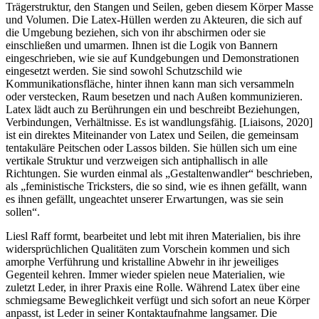
Trägerstruktur, den Stangen und Seilen, geben diesem Körper Masse
und Volumen. Die Latex-Hüllen werden zu Akteuren, die sich auf
die Umgebung beziehen, sich von ihr abschirmen oder sie
einschließen und umarmen. Ihnen ist die Logik von Bannern
eingeschrieben, wie sie auf Kundgebungen und Demonstrationen
eingesetzt werden. Sie sind sowohl Schutzschild wie
Kommunikationsfläche, hinter ihnen kann man sich versammeln
oder verstecken, Raum besetzen und nach Außen kommunizieren.
Latex lädt auch zu Berührungen ein und beschreibt Beziehungen,
Verbindungen, Verhältnisse. Es ist wandlungsfähig. [Liaisons, 2020]
ist ein direktes Miteinander von Latex und Seilen, die gemeinsam
tentakuläre Peitschen oder Lassos bilden. Sie hüllen sich um eine
vertikale Struktur und verzweigen sich antiphallisch in alle
Richtungen. Sie wurden einmal als „Gestaltenwandler“ beschrieben,
als „feministische Tricksters, die so sind, wie es ihnen gefällt, wann
es ihnen gefällt, ungeachtet unserer Erwartungen, was sie sein
sollen“.
Liesl Raff formt, bearbeitet und lebt mit ihren Materialien, bis ihre
widersprüchlichen Qualitäten zum Vorschein kommen und sich
amorphe Verführung und kristalline Abwehr in ihr jeweiliges
Gegenteil kehren. Immer wieder spielen neue Materialien, wie
zuletzt Leder, in ihrer Praxis eine Rolle. Während Latex über eine
schmiegsame Beweglichkeit verfügt und sich sofort an neue Körper
anpasst, ist Leder in seiner Kontaktaufnahme langsamer. Die