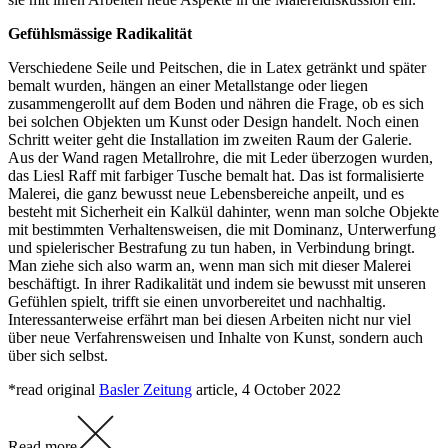
Gefühlsmässige Radikalität
Verschiedene Seile und Peitschen, die in Latex getränkt und später
bemalt wurden, hängen an einer Metallstange oder liegen
zusammengerollt auf dem Boden und nähren die Frage, ob es sich
bei solchen Objekten um Kunst oder Design handelt. Noch einen
Schritt weiter geht die Installation im zweiten Raum der Galerie.
Aus der Wand ragen Metallrohre, die mit Leder überzogen wurden,
das Liesl Raff mit farbiger Tusche bemalt hat. Das ist formalisierte
Malerei, die ganz bewusst neue Lebensbereiche anpeilt, und es
besteht mit Sicherheit ein Kalkül dahinter, wenn man solche Objekte
mit bestimmten Verhaltensweisen, die mit Dominanz, Unterwerfung
und spielerischer Bestrafung zu tun haben, in Verbindung bringt.
Man ziehe sich also warm an, wenn man sich mit dieser Malerei
beschäftigt. In ihrer Radikalität und indem sie bewusst mit unseren
Gefühlen spielt, trifft sie einen unvorbereitet und nachhaltig.
Interessanterweise erfährt man bei diesen Arbeiten nicht nur viel
über neue Verfahrensweisen und Inhalte von Kunst, sondern auch
über sich selbst.
*read original
Basler Zeitung
article, 4 October 2022
Read more