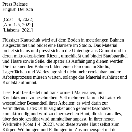
Press Release
English
Deutsch
[Coat 1-4, 2022]
[Arm 1-5, 2022]
[Liaisons, 2021]
Flüssiger Kautschuk wird auf dem Boden in meterlangen Bahnen
ausgeschüttet und bildet eine Barriere im Studio. Das Material
breitet sich aus und presst sich an die Unterlage aus Gummi und in
deren mikroskopischen Ritzen, umschließt und bindet Staubpartikel
und Haare sowie Seile, die später als Aufhängung dienen werden.
Die trocknenden Bahnen bilden einen Parcours im Studio,
Lagerflächen und Werkzeuge sind nicht mehr erreichbar, andere
Arbeitsprozesse müssen warten, solange das Material aushärtet und
Kontakt aufnimmt.
Liesl Raff bearbeitet und transformiert Materialien, um
Kontaktzonen zu beschreiben. Seit mehreren Jahren ist Latex ein
wesentlicher Bestandteil ihrer Arbeiten; es wird darin zur
Vermittlerin. Latex ist flüssig aber auch gehärtet besonders
kontaktfreudig und wird zu einer zweiten Haut, die sich an alles,
über das sie gestülpt wird unmittelbar anpasst. In ihrer neuen
Werkreihe [Coat 1-4, 2022], wird diese zweite Haut selbst zum
Körper. Wölbungen und Faltungen im Zusammenspiel mit der