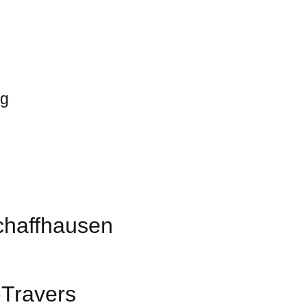
rg
chaffhausen
-Travers