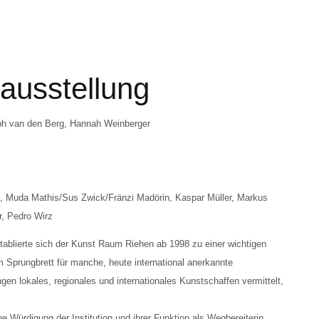
ausstellung
oph van den Berg, Hannah Weinberger
n, Muda Mathis/Sus Zwick/Fränzi Madörin, Kaspar Müller, Markus
r, Pedro Wirz
ablierte sich der Kunst Raum Riehen ab 1998 zu einer wichtigen
m Sprungbrett für manche, heute international anerkannte
gen lokales, regionales und internationales Kunstschaffen vermittelt,
e Würdigung der Institution und ihrer Funktion als Wegbereiterin