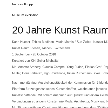
Skip
Artists
Exhibitions
News
Fairs
Nicolas Krupp
to
Museum exhibition
main
content
20 Jahre Kunst Raum
Karin Hueber, Tobias Madison, Muda Mathis / Sus Zwick, Kaspar Mül
Kunst Raum Riehen, Riehen, Switzerland
1 September - 28 October 2018
Kuratiert von Kiki Seiler-Michalitsi
Mit: Annette Amberg, Claudia Compte, Yang Fudon, Florian Graf, Ra
Müller, Boris Rebetez, Ugo Rondinone, Kilian Rüthemann, Yves Sche
Nach mehrjähriger Ausstellungstätigkeit der Kommission für Bilden
Plattform für zeitgenössisches Kunstschaffen, welche auch jenseits 
Kunstschaffende. Mit hohem Anspruch auf Qualität und einem zielstreb
Verbindungen zu andern Künsten wie Mode, Architektur, Musik und F
Mit 20 ausgewählten Künstlerpositionen - entsprechend dem 20-jährige