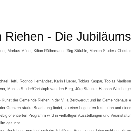
Editions
Publications
Location
 Riehen - Die Jubiläums
ler, Markus Müller, Kilian Rüthemann, Jürg Stäuble, Monica Studer / Christ
phael Hefti, Rodrigo Hernàndez, Karin Hueber, Tobias Kaspar, Tobias Madiso
rer, Monica Studer/Christoph van den Berg, Jürg Stäuble, Hannah Weinberge
de Kunst der Gemeinde Riehen in der Villa Berowergut und im Gemeindehaus et
der Grenzen starke Beachtung findet, zu einer begehrten Institution und eine
ig orientierten Programm wird in vielfältigen Ausstellungen und Veranstaltun
ilm gesucht.
n Bestehen - versteht sich die Jubiläums-Ausstellung dabei nicht nur als ein